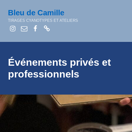
Bleu de Camille
TIRAGES CYANOTYPES ET ATELIERS
Instagram
E-mail
facebook
Nos produits à Bruxelles
Événements privés et
professionnels